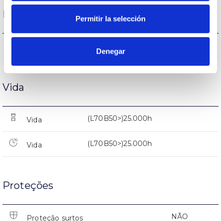
Desempenho
Permitir la selección
1905lm
Fluxo (lm)
Denegar
Vida
(L70B50>)25.000h
Vida
(L70B50>)25.000h
Vida
Proteções
NÃO
Proteção surtos