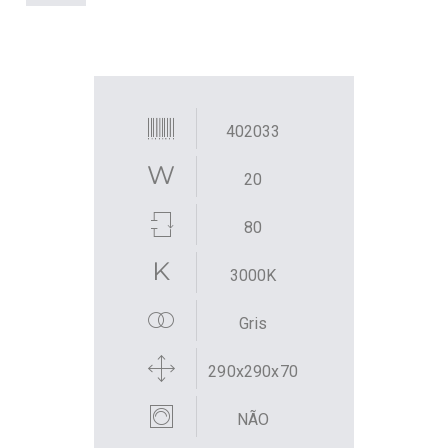
402033
20
80
3000K
Gris
290x290x70
NÃO