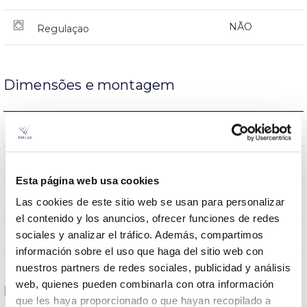
NÃO
Regulaçao
Dimensões e montagem
0.95Kg
Peso
290x290x70mm
Dimensão
Esta página web usa cookies
NÃO
Junção
Las cookies de este sitio web se usan para personalizar
el contenido y los anuncios, ofrecer funciones de redes
Directa
Iluminação
sociales y analizar el tráfico. Además, compartimos
información sobre el uso que haga del sitio web con
nuestros partners de redes sociales, publicidad y análisis
web, quienes pueden combinarla con otra información
Dados ópticos
que les haya proporcionado o que hayan recopilado a