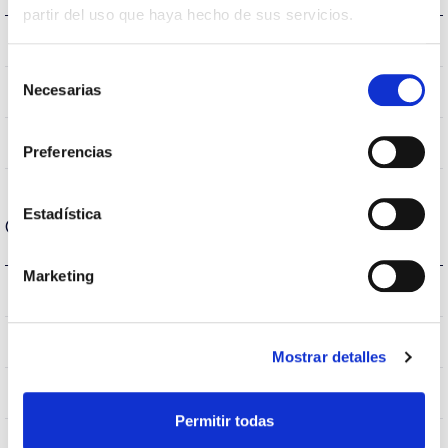
partir del uso que haya hecho de sus servicios.
3000K
Temperatura de cor
Selección
Necesarias
80
CRI Índice de repr. cromática
de
consentimiento
125
Angulo de abertura
Preferencias
Estadística
Carcaça e Acabamento
Marketing
IP40
Índice de estanqueidade IP
Cinzento
Cor do corpo
Mostrar detalles
PC
Corpo
Permitir todas