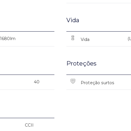
Vida
1680lm
(
Vida
Proteções
40
Proteção surtos
CCII