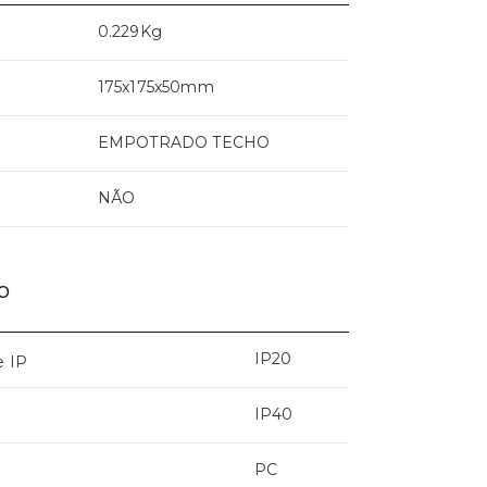
0.229Kg
175x175x50mm
EMPOTRADO TECHO
NÃO
o
IP20
e IP
IP40
PC