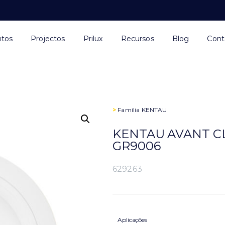
utos
Projectos
Prilux
Recursos
Blog
Cont
>
Família
KENTAU
KENTAU AVANT CL
GR9006
629263
Aplicações