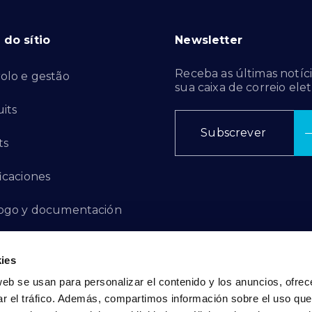
do sítio
Newsletter
Receba as últimas notíci
olo e gestão
sua caixa de correio elet
its
Subscrever
ts
ficaciones
ogo y documentación
ctos de innovación
ies
 de denuncias
web se usan para personalizar el contenido y los anuncios, ofrec
ar el tráfico. Además, compartimos información sobre el uso que
act