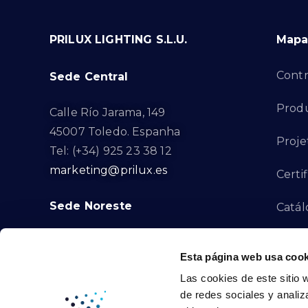
PRILUX LIGHTING S.L.U.
Mapa 
Contr
Sede Central
Produ
Calle Río Jarama, 149
45007 Toledo. Espanha
Proje
Tel: (+34) 925 23 38 12
marketing@prilux.es
Certi
Sede Noreste
Catál
Proye
Calle Del Torrent Fondo, s/n
Esta página web usa cook
08791. Sant Llorenç d’Hortons.
Canal
Las cookies de este sitio 
Barcelona. Espanha
de redes sociales y analiz
Tel: (+34) 93 719 23 29
Cont