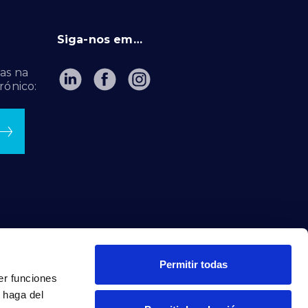
Siga-nos em…
as na
rónico:
Permitir todas
er funciones
 haga del