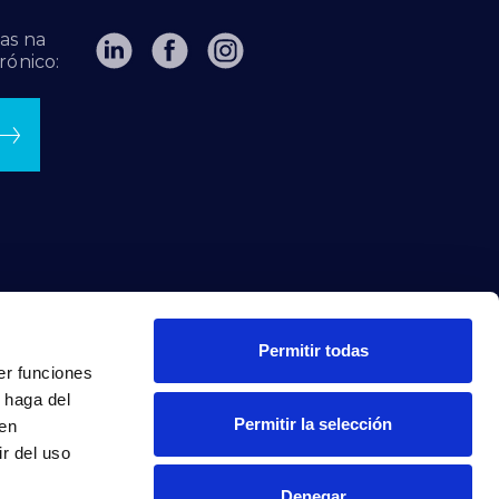
as na
rónico:
Permitir todas
er funciones
 haga del
Permitir la selección
den
r del uso
Denegar