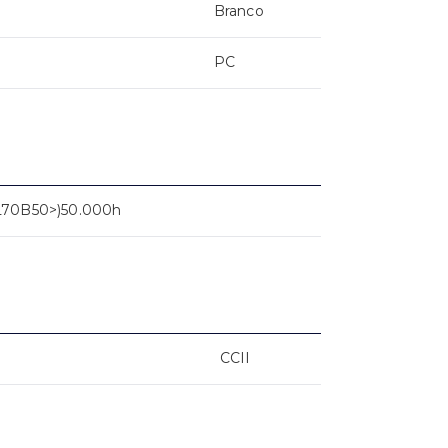
Branco
PC
L70B50>)50.000h
CCII