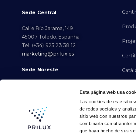
Contr
Sede Central
Produ
Calle Río Jarama, 149
45007 Toledo. Espanha
Proje
Tel: (+34) 925 23 38 12
marketing@prilux.es
Certi
Sede Noreste
Catál
Proye
Calle Del Torrent Fondo, s/n
Esta página web usa cook
08791. Sant Llorenç d’Hortons.
Canal
Las cookies de este sitio 
Barcelona. Espanha
de redes sociales y analiz
Tel: (+34) 93 719 23 29
Cont
sitio web con nuestros par
marketing@prilux.es
combinarla con otra inform
que haya hecho de sus ser