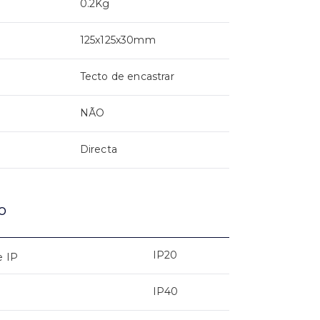
0.2Kg
125x125x30mm
Tecto de encastrar
NÃO
Directa
o
IP20
e IP
IP40