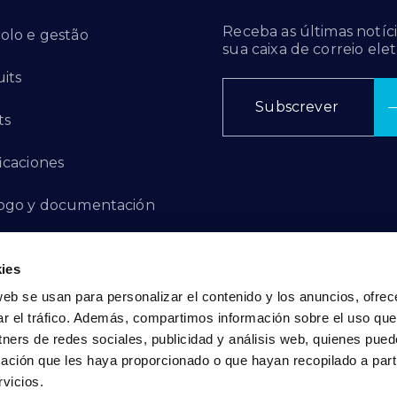
Receba as últimas notíci
olo e gestão
sua caixa de correio elet
its
Subscrever
ts
ficaciones
ogo y documentación
ctos de innovación
ies
 de denuncias
web se usan para personalizar el contenido y los anuncios, ofrec
ar el tráfico. Además, compartimos información sobre el uso que
act
tners de redes sociales, publicidad y análisis web, quienes pue
ación que les haya proporcionado o que hayan recopilado a parti
vicios.