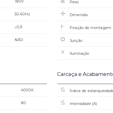
180V
Peso
50-60Hz
Dimensão
≥0,9
Posição de montagem
NÃO
Junção
Iluminação
Carcaça e Acabament
4000K
Índice de estanqueidad
80
Intensidade (A)