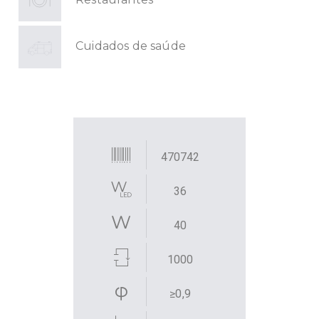
Cuidados de saúde
470742
36
40
1000
≥0,9