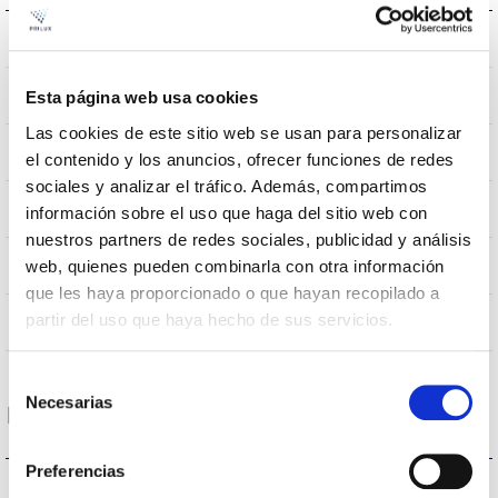
207638,537933,472500
Assembly
0.00195Kg
Peso
Esta página web usa cookies
Las cookies de este sitio web se usan para personalizar
595x595x9mm
Dimensão
el contenido y los anuncios, ofrecer funciones de redes
sociales y analizar el tráfico. Además, compartimos
Tecto de encastrar
Posição de montagem
información sobre el uso que haga del sitio web con
nuestros partners de redes sociales, publicidad y análisis
NÃO
web, quienes pueden combinarla con otra información
Junção
que les haya proporcionado o que hayan recopilado a
partir del uso que haya hecho de sus servicios.
Directa
Iluminação
Selección
Necesarias
de
Dados ópticos
consentimiento
Preferencias
4000K
Temperatura de cor