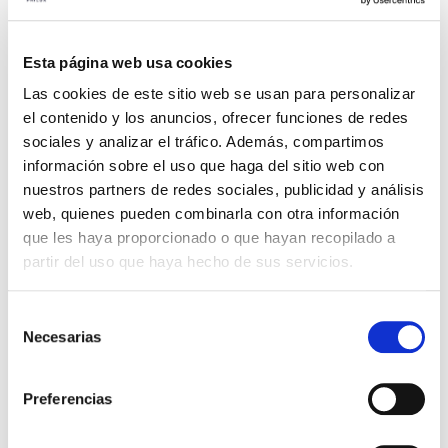
Esta página web usa cookies
Las cookies de este sitio web se usan para personalizar
el contenido y los anuncios, ofrecer funciones de redes
Le gouvernement lance un plan
sociales y analizar el tráfico. Además, compartimos
d’aide aux projets énergétiques
información sobre el uso que haga del sitio web con
nuestros partners de redes sociales, publicidad y análisis
pour les communes en difficulté
web, quienes pueden combinarla con otra información
démographique.
que les haya proporcionado o que hayan recopilado a
partir del uso que haya hecho de sus servicios.
Ce programme s’adresse à entités publiques tels que
Selección
les conseils municipaux, les conseils régionaux, les
Necesarias
de
consentimiento
conseils insulaires et départementaux, les cabildos et
autres entités ayant un champ d’action dans les
Preferencias
municipalités considérées comme