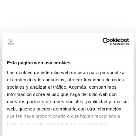
Newsletter
Esta página web usa cookies
Recevoir les dernières nouvelles du secteur
Las cookies de este sitio web se usan para personalizar
par courriel
el contenido y los anuncios, ofrecer funciones de redes
sociales y analizar el tráfico. Además, compartimos
Abonnez-vous à
información sobre el uso que haga del sitio web con
nuestros partners de redes sociales, publicidad y análisis
web, quienes pueden combinarla con otra información
que les haya proporcionado o que hayan recopilado a
partir del uso que haya hecho de sus servicios.
En rapport
Illuminez avec style, transformez avec