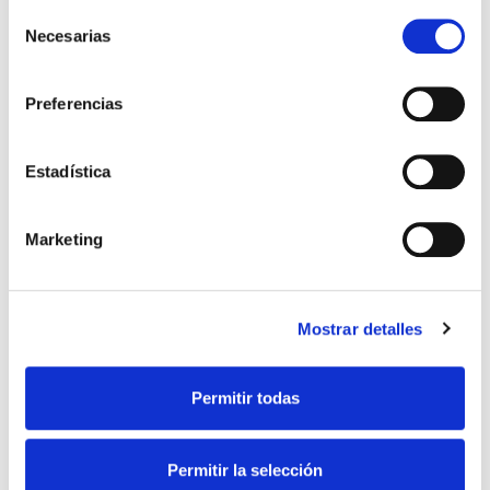
Selección
la lumière et profitez de vos espaces
Necesarias
de
avec Prilux
consentimiento
21 mars 2025
Preferencias
Prilux illumine Noël à Tolède avec des
innovations technologiques et un grand
spectacle son et lumière.
Estadística
22 octobre 2024
Éclairage polyvalent : la valeur ajoutée
Marketing
d’un produit doté d’un sélecteur de
puissance et de température de
couleur
14 août 2024
Mostrar detalles
Permitir todas
Catégories
Actualités
Permitir la selección
Architecturaux