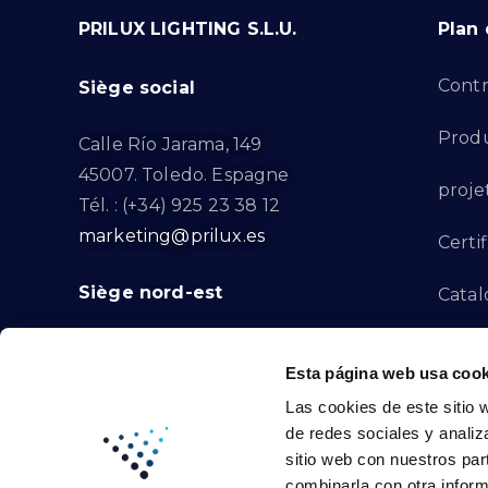
PRILUX LIGHTING S.L.U.
Plan 
Contr
Siège social
Produ
Calle Río Jarama, 149
45007. Toledo. Espagne
proje
Tél. : (+34) 925 23 38 12
marketing@prilux.es
Certif
Siège nord-est
Catal
Proje
Calle Del Torrent Fondo, s/n
Esta página web usa cook
08791. Sant Llorenç d’Hortons.
Canal
Las cookies de este sitio 
Barcelone. Espagne
de redes sociales y analiz
Tél. : (+34) 93 719 23 29
Conta
sitio web con nuestros par
marketing@prilux.es
combinarla con otra inform