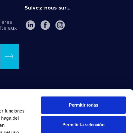
Suivez-nous sur…
ières
îte aux
Permitir todas
er funciones
 haga del
Permitir la selección
den
r del uso