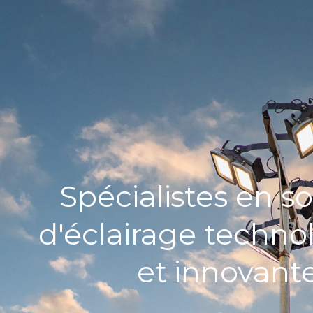
Spécialistes en so
d'éclairage techno
et innovant