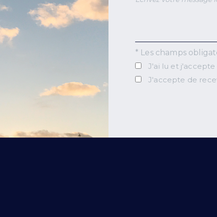
* Les champs obligat
J'ai lu et j'accepte
J'accepte de rece