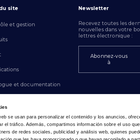
du site
Newsletter
Recevez toutes les dern
ôle et gestion
nouvelles dans votre bo
lettres électronique :
its
t
Abonnez-vous
à
ications
ogue et documentation
ts d'innovation
ies
 des plaintes
web se usan para personalizar el contenido y los anuncios, ofrec
ar el tráfico. Además, compartimos información sobre el uso que
cto - FR
tners de redes sociales, publicidad y análisis web, quienes pue
ación que les haya proporcionado o que hayan recopilado a parti