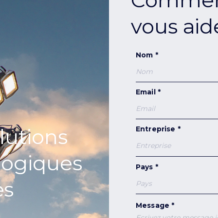
Commen
vous aid
Nom *
Email *
lutions
Entreprise *
logiques
Pays *
es
Message *