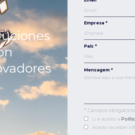
Empresa *
oluciones
País *
ón
ovadores
Mensagem *
* Campos obrigatório
Li e aceito a
Polít
Aceito receber in