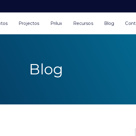
utos
Projectos
Prilux
Recursos
Blog
Cont
Blog