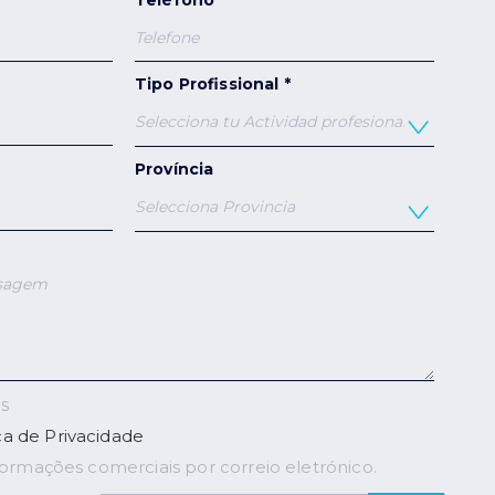
Tipo Profissional *
Província
s
ica de Privacidade
formações comerciais por correio eletrónico.