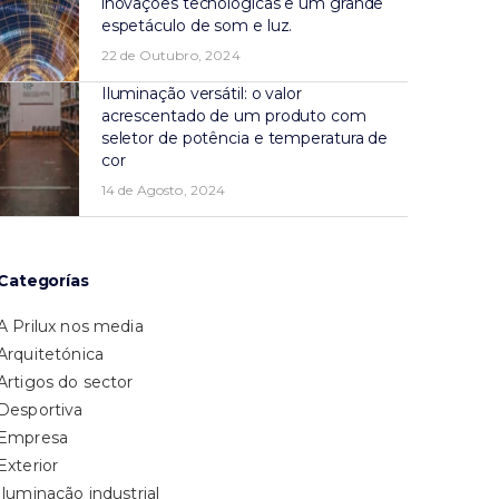
inovações tecnológicas e um grande
espetáculo de som e luz.
22 de Outubro, 2024
Iluminação versátil: o valor
acrescentado de um produto com
seletor de potência e temperatura de
cor
14 de Agosto, 2024
Categorías
A Prilux nos media
Arquitetónica
Artigos do sector
Desportiva
Empresa
Exterior
Iluminação industrial