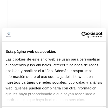
Esta página web usa cookies
Las cookies de este sitio web se usan para personalizar
el contenido y los anuncios, ofrecer funciones de redes
sociales y analizar el tráfico. Además, compartimos
SILENT LED I UGR
información sobre el uso que haga del sitio web con
nuestros partners de redes sociales, publicidad y análisis
Ver família
web, quienes pueden combinarla con otra información
que les haya proporcionado o que hayan recopilado a
partir del uso que haya hecho de sus servicios.