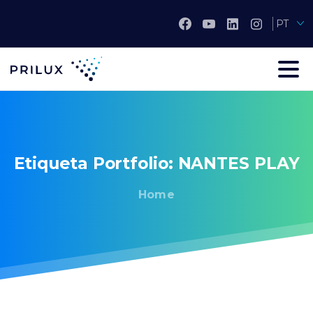
PT
Etiqueta
Portfolio:
NANTES
PLAY
Home