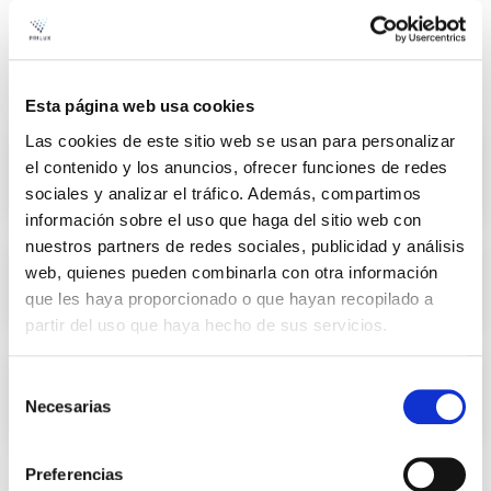
Recent Posts
Esta página web usa cookies
Las cookies de este sitio web se usan para personalizar
Ilumine com estilo, transforme com
el contenido y los anuncios, ofrecer funciones de redes
luz e desfrute dos seus espaços com
sociales y analizar el tráfico. Además, compartimos
a Prilux
información sobre el uso que haga del sitio web con
nuestros partners de redes sociales, publicidad y análisis
A Prilux ilumina o Natal de Toledo
web, quienes pueden combinarla con otra información
com inovações tecnológicas e um
que les haya proporcionado o que hayan recopilado a
grande espetáculo de som e luz.
partir del uso que haya hecho de sus servicios.
Iluminação versátil: o valor
Selección
acrescentado de um produto com
Necesarias
de
seletor de potência e temperatura de
consentimiento
cor
Preferencias