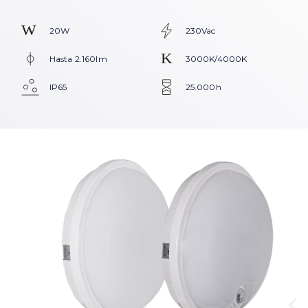
20W
230Vac
Hasta 2.160lm
3000K/4000K
IP65
25.000h