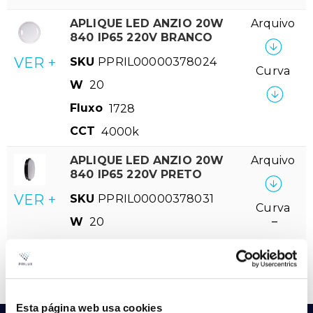
APLIQUE LED ANZIO 20W
Arquivo
840 IP65 220V BRANCO
VER +
SKU
PPRIL00000378024
Curva
W
20
Fluxo
1728
CCT
4000k
APLIQUE LED ANZIO 20W
Arquivo
840 IP65 220V PRETO
VER +
SKU
PPRIL00000378031
Curva
W
20
–
Fluxo
1728
CCT
4000k
Esta página web usa cookies