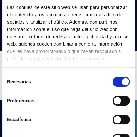
Las cookies de este sitio web se usan para personalizar
Não encontras o que procuras?
el contenido y los anuncios, ofrecer funciones de redes
Experimenta a nossa pesquisa avançada
sociales y analizar el tráfico. Además, compartimos
información sobre el uso que haga del sitio web con
Procurar produtos
nuestros partners de redes sociales, publicidad y análisis
web, quienes pueden combinarla con otra información
que les haya proporcionado o que hayan recopilado a
partir del uso que haya hecho de sus servicios.
Selección
Necesarias
de
consentimiento
Preferencias
.LDT
Estadística
Os teus projectos de