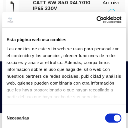
CATT 6W 840 RAL7010
Arquivo
IP65 230V
VER +
SKU
PPRIL00000495271
Curva
W
6
Fluxo
411
Esta página web usa cookies
CCT
4.000K
Las cookies de este sitio web se usan para personalizar
el contenido y los anuncios, ofrecer funciones de redes
sociales y analizar el tráfico. Además, compartimos
información sobre el uso que haga del sitio web con
Não encontras o que procuras?
nuestros partners de redes sociales, publicidad y análisis
Experimenta a nossa pesquisa avançada
web, quienes pueden combinarla con otra información
que les haya proporcionado o que hayan recopilado a
partir del uso que haya hecho de sus servicios.
Procurar produtos
Selección
Necesarias
de
consentimiento