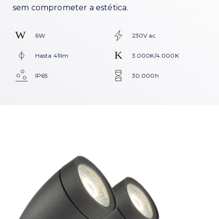
sem comprometer a estética.
6W
230V ac
Hasta 41llm
3.000K/4.000K
IP65
30.000h