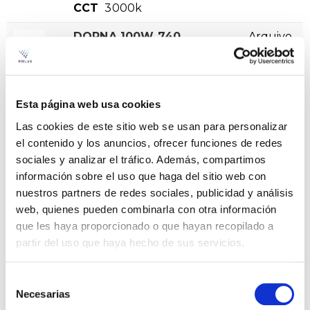
CCT
3000k
DORNA 100W 740
Arquivo
VA150X90º IP66 4KV
VER +
SKU
PPRIL00000651202
Curva
W
100
-
Esta página web usa cookies
Fluxo
12550
Las cookies de este sitio web se usan para personalizar
CCT
el contenido y los anuncios, ofrecer funciones de redes
4000k
sociales y analizar el tráfico. Además, compartimos
DORNA 30W 730 VA
Arquivo
información sobre el uso que haga del sitio web con
150X90º IP66 4KV
nuestros partners de redes sociales, publicidad y análisis
VER +
web, quienes pueden combinarla con otra información
SKU
PPRIL00000652476
Curva
que les haya proporcionado o que hayan recopilado a
W
30
-
partir del uso que haya hecho de sus servicios.
Fluxo
3800
CCT
3000k
Selección
Necesarias
de
DORNA 30W 740 VA
Arquivo