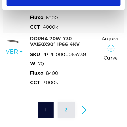
Curva
W
50
-
Fluxo
6000
CCT
4000k
DORNA 70W 730
Arquivo
VA150X90º IP66 4KV
VER +
SKU
PPRIL00000637381
Curva
W
70
-
Fluxo
8400
CCT
3000k
1
2