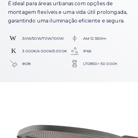
É ideal para áreas urbanas com opções de
montagem flexíveis e uma vida útil prolongada,
garantindo uma iluminação eficiente e segura.
30W/50W/70W/100W
Até 12.550lm
3.000K/4.000K/5.000K
IP66
IK08
L70B50> 50.000h