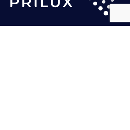
PRILUX LIGHTING S.L.U.
Sede Central
Calle Río Jarama, 149
45007 Toledo. Espanha
Tel: (+34) 925 23 38 12
marketing@prilux.es
Sede Noreste
Calle Del Torrent Fondo, s/n