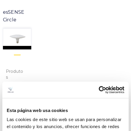
esSENSE
Circle
Produto
s
ESSENSE CIRCLE SMART
Arquivo
20W E27 840 230V
-
Curva
VER +
SKU
PPRIL00000548793
-
Esta página web usa cookies
W
20
Las cookies de este sitio web se usan para personalizar
Fluxo
1.883
el contenido y los anuncios, ofrecer funciones de redes