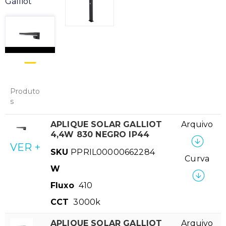
Galliot
Produto
s
APLIQUE SOLAR GALLIOT
Arquivo
4,4W 830 NEGRO IP44
VER +
SKU
PPRIL00000662284
Curva
W
Fluxo
410
CCT
3000k
APLIQUE SOLAR GALLIOT
Arquivo