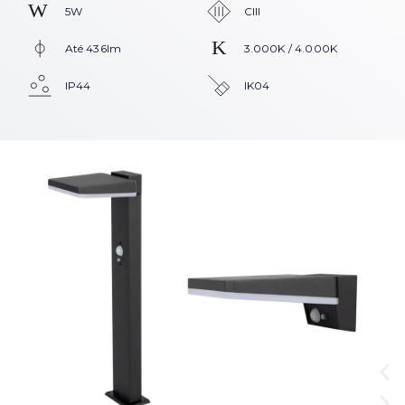
5W
CIII
Até 436lm
3.000K / 4.000K
IP44
IK04