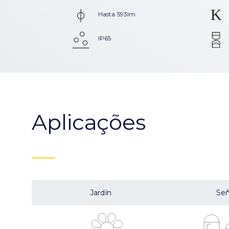
Hasta 593lm
IP65
Aplicações
Jardín
Señ