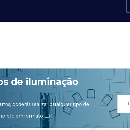
os de iluminação
tos, poderás realizar qualquer tipo de
ompleto em formato LDT