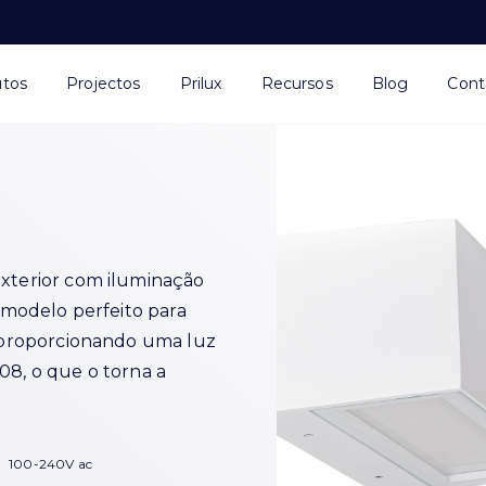
utos
Projectos
Prilux
Recursos
Blog
Cont
exterior com iluminação
o modelo perfeito para
s, proporcionando uma luz
K08, o que o torna a
100-240V ac