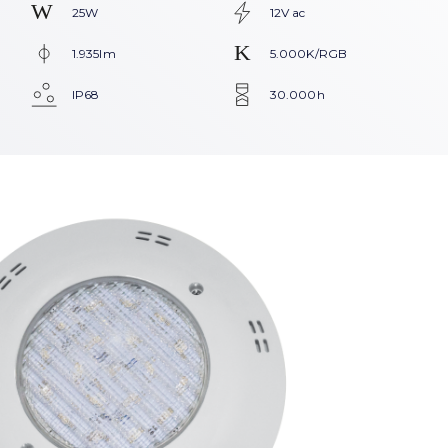
25W
12V ac
1.935lm
5.000K/RGB
IP68
30.000h