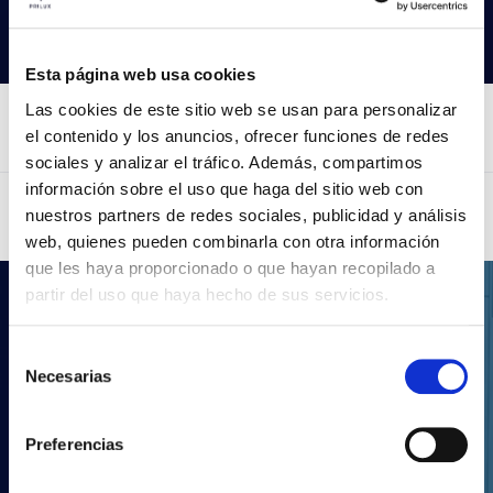
Procurar produtos
Esta página web usa cookies
Las cookies de este sitio web se usan para personalizar
el contenido y los anuncios, ofrecer funciones de redes
sociales y analizar el tráfico. Además, compartimos
información sobre el uso que haga del sitio web con
nuestros partners de redes sociales, publicidad y análisis
web, quienes pueden combinarla con otra información
que les haya proporcionado o que hayan recopilado a
partir del uso que haya hecho de sus servicios.
.LDT
Selección
Os teus projectos de
Necesarias
de
iluminação com a Prilux
consentimiento
Preferencias
Com a nossa vasta gama de produtos, poderás
realizar qualquer tipo de projeto de iluminação.