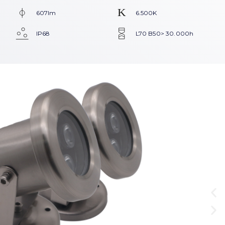
607lm
6.500K
IP68
L70 B50> 30.000h