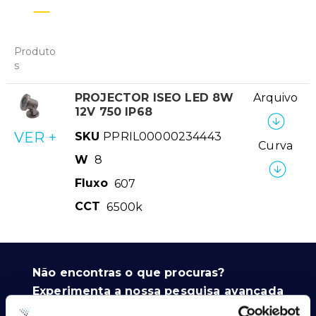
Produto
s
PROJECTOR ISEO LED 8W
Arquivo
12V 750 IP68
VER +
SKU
PPRIL00000234443
Curva
W
8
Fluxo
607
CCT
6500k
Não encontras o que procuras?
Experimenta a nossa pesquisa avançada