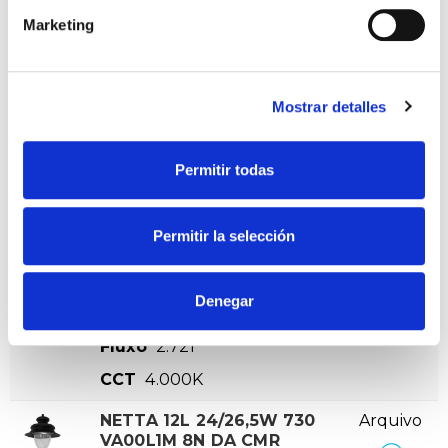
Marketing
NETTA 12L 18/18,8W 730
Arquivo
VA00L1M 8N DA CMR
VER +
SKU
XPRIL00000572279
Curva
Mostrar detalles
W
18,8
Fluxo
2.600
Permitir todas
CCT
3.000K
NETTA 12L 18/18,8W 740
Arquivo
Permitir la selección
VA00L1M 8N DA CMR
VER +
SKU
XPRIL00000572200
Curva
Denegar
W
18,8
Fluxo
2.721
CCT
4.000K
NETTA 12L 24/26,5W 730
Arquivo
VA00L1M 8N DA CMR