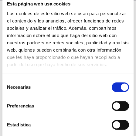
Esta página web usa cookies
Las cookies de este sitio web se usan para personalizar
el contenido y los anuncios, ofrecer funciones de redes
Modelos Netta
sociales y analizar el tráfico. Además, compartimos
información sobre el uso que haga del sitio web con
nuestros partners de redes sociales, publicidad y análisis
web, quienes pueden combinarla con otra información
que les haya proporcionado o que hayan recopilado a
partir del uso que haya hecho de sus servicios.
Netta
Selección
Necesarias
de
consentimiento
Preferencias
Produto
Estadística
s