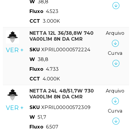
W
38,8
Fluxo
4.523
CCT
3.000K
NETTA 12L 36/38,8W 740
Arquivo
VA00L1M 8N DA CMR
VER +
SKU
XPRIL00000572224
Curva
W
38,8
Fluxo
4.733
CCT
4.000K
NETTA 24L 48/51,7W 730
Arquivo
VA00L1M 8N DA CMR
VER +
SKU
XPRIL00000572309
Curva
W
51,7
Fluxo
6.507