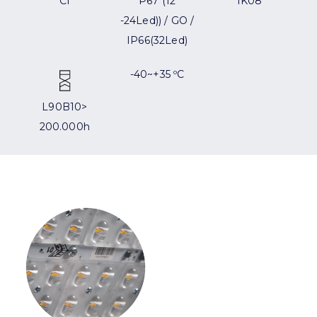
CI
P67 (12
IK08
-24Led)) / GO /
IP66(32Led)
-40~+35 ºC
L90B10>
200.000h