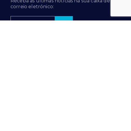
Receba as últimas notícias na sua caixa de
correio eletrónico:
Subscrever
Siga-nos em…
Prilux Lighting © 2024
Política de privacidade
|
Política de cookies
INTRANET