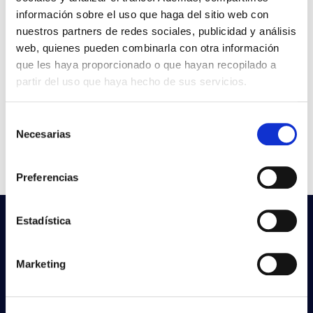
CCT
4.000K
información sobre el uso que haga del sitio web con
nuestros partners de redes sociales, publicidad y análisis
SOFTLINE 48W
Arquivo
web, quienes pueden combinarla con otra información
1200X120MM 840 230V
BRANCO
que les haya proporcionado o que hayan recopilado a
VER +
partir del uso que haya hecho de sus servicios.
Curva
SKU
PPRIL00000441919
-
W
25
Selección
Necesarias
Fluxo
5.429
de
consentimiento
CCT
4.000K
Preferencias
Estadística
Não encontras o que procuras?
Experimenta a nossa pesquisa avançada
Marketing
Procurar produtos