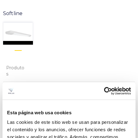
Softline
Produto
s
SOFTLINE 25W
Arquivo
600X120MM 840 230V
BRANCO
VER +
Curva
SKU
PPRIL00000441902
Esta página web usa cookies
-
W
25
Las cookies de este sitio web se usan para personalizar
el contenido y los anuncios, ofrecer funciones de redes
Fluxo
2.945
sociales y analizar el tráfico. Además, compartimos