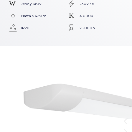
25W y 48W
230V ac
Hasta 5.429lm
4.000K
IP20
25.000h