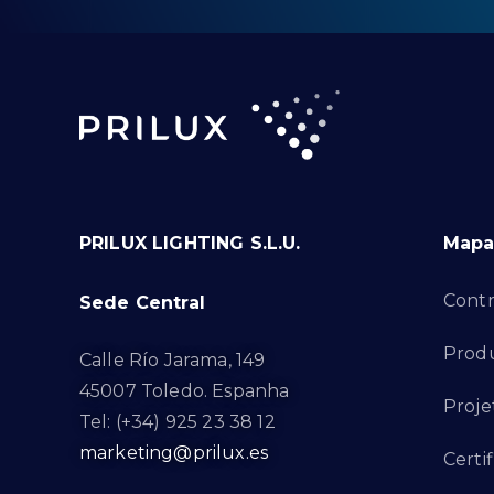
PRILUX LIGHTING S.L.U.
Mapa 
Contr
Sede Central
Produ
Calle Río Jarama, 149
45007 Toledo. Espanha
Proje
Tel: (+34) 925 23 38 12
marketing@prilux.es
Certi