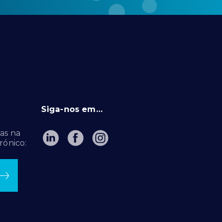
Siga-nos em…
as na
rónico: