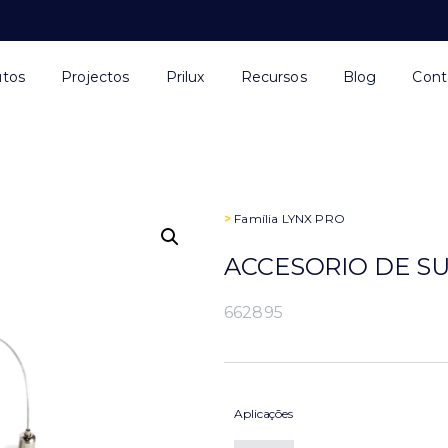
utos
Projectos
Prilux
Recursos
Blog
Cont
>
Família
LYNX PRO
ACCESORIO DE S
662895
Aplicações