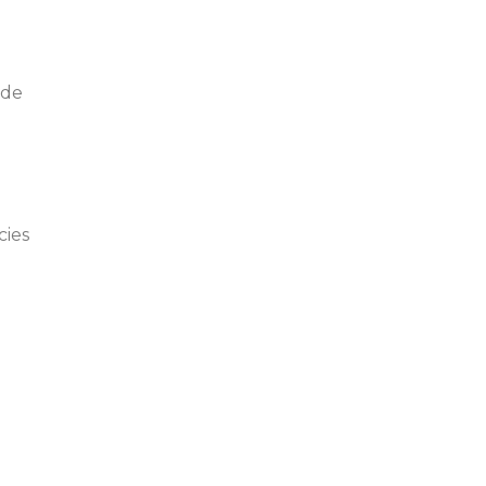
úde
cies