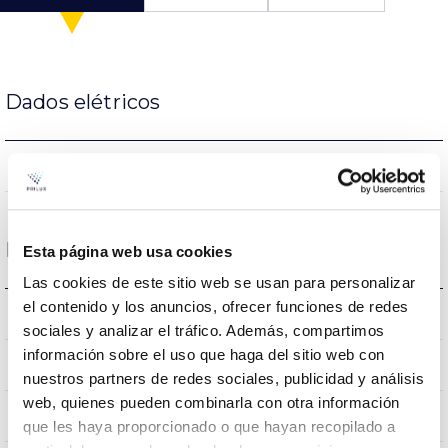
Dados elétricos
NÃO
Regulaçao
Dimensões e montagem
Esta página web usa cookies
Las cookies de este sitio web se usan para personalizar
el contenido y los anuncios, ofrecer funciones de redes
0x0x0mm
Dimensão
sociales y analizar el tráfico. Además, compartimos
información sobre el uso que haga del sitio web con
Monte Crúzio
Posição de montagem
nuestros partners de redes sociales, publicidad y análisis
web, quienes pueden combinarla con otra información
NÃO
Junção
que les haya proporcionado o que hayan recopilado a