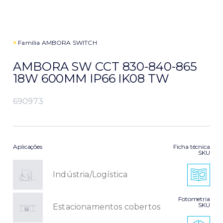
>
Família
AMBORA SWITCH
AMBORA SW CCT 830-840-865
18W 600MM IP66 IK08 TW
690973
Aplicações
Ficha técnica
SKU
Indústria/Logística
Fotometria
SKU
Estacionamentos cobertos