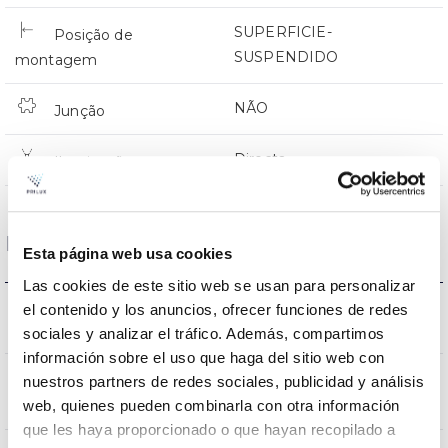
SUPERFICIE-
Posição de
SUSPENDIDO
montagem
NÃO
Junção
Directa
Iluminação
Dados ópticos
Esta página web usa cookies
Las cookies de este sitio web se usan para personalizar
3000K-4000K-
el contenido y los anuncios, ofrecer funciones de redes
Temperatura de cor
6500K
sociales y analizar el tráfico. Además, compartimos
información sobre el uso que haga del sitio web con
CRI Índice de repr.
nuestros partners de redes sociales, publicidad y análisis
80
web, quienes pueden combinarla con otra información
cromática
que les haya proporcionado o que hayan recopilado a