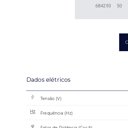
684293
50
C
Dados elétricos
Tensão (V)
Frequência (Hz)
Fator de Potência (Cos fi)