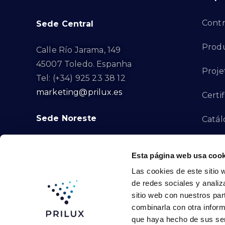
Contr
Sede Central
Produ
Calle Río Jarama, 149
45007 Toledo. Espanha
Proje
Tel: (+34) 925 23 38 12
marketing@prilux.es
Certi
Sede Noreste
Catál
Proye
Calle Del Torrent Fondo, s/n
Esta página web usa cook
08791. Sant Llorenç d’Hortons.
Canal
Las cookies de este sitio 
Barcelona. Espanha
de redes sociales y analiz
Tel: (+34) 93 719 23 29
Cont
sitio web con nuestros par
marketing@prilux.es
combinarla con otra inform
que haya hecho de sus ser