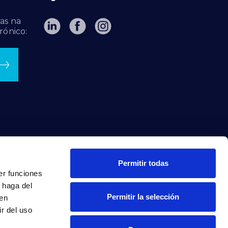
as na
rónico:
Permitir todas
er funciones
 haga del
Permitir la selección
den
r del uso