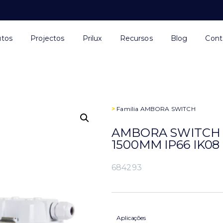
utos
Projectos
Prilux
Recursos
Blog
Cont
>
Família
AMBORA SWITCH
AMBORA SWITCH C
1500MM IP66 IK08
684293
Aplicações