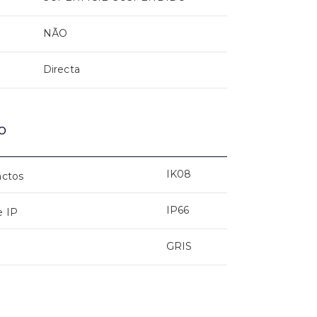
NÃO
Directa
o
IK08
actos
IP66
e IP
GRIS