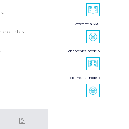
ica
Fotometria SKU
s cobertos
s
Ficha técnica modelo
Fotometria modelo