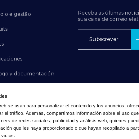
Receba as últimas notíci
olo e gestão
sua caixa de correio elet
its
Subscrever
ts
ficaciones
ogo y documentación
ctos de innovación
ies
 de denuncias
web se usan para personalizar el contenido y los anuncios, ofrec
ar el tráfico. Además, compartimos información sobre el uso que
act
tners de redes sociales, publicidad y análisis web, quienes pue
ación que les haya proporcionado o que hayan recopilado a parti
vicios.