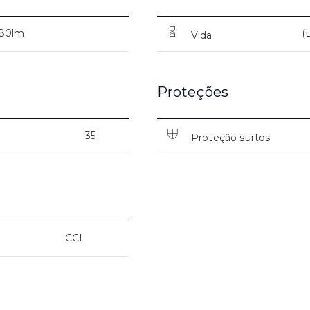
80lm
(
Vida
Proteções
35
Proteção surtos
CCI