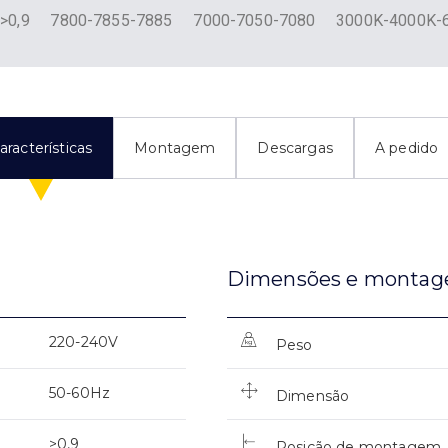
>0,9
7800-7855-7885
7000-7050-7080
3000K-4000K-
aracterísticas
Montagem
Descargas
A pedido
Dimensões e monta
220-240V
Peso
50-60Hz
Dimensão
>0,9
Posição de montagem