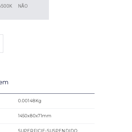
6500K
NÃO
gem
0.00148Kg
1450x80x71mm
SUPERFICIE-SUSPENDIDO