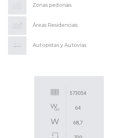
Zonas pedonais
Áreas Residenciais
Autopistas y Autovías
573054
64
68,7
700