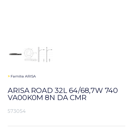
>
Família
ARISA
ARISA ROAD 32L 64/68,7W 740
VA00K0M 8N DA CMR
573054