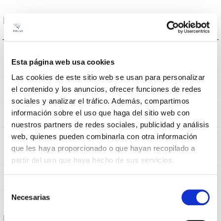
Dimensões e montagem
Resistência ao
0,072m2
Esta página web usa cookies
vento
Las cookies de este sitio web se usan para personalizar
0.0068Kg
el contenido y los anuncios, ofrecer funciones de redes
Peso
sociales y analizar el tráfico. Además, compartimos
información sobre el uso que haga del sitio web con
670x468x107mm
Dimensão
nuestros partners de redes sociales, publicidad y análisis
web, quienes pueden combinarla con otra información
MONTAJE EN BACULO,MONTAJE
Posição de
que les haya proporcionado o que hayan recopilado a
EN POSTE
montagem
partir del uso que haya hecho de sus servicios.
NÃO
Junção
Selección
Necesarias
de
consentimiento
Dados ópticos