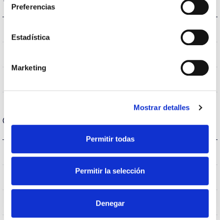
Preferencias
4000K
Temperatura de cor
Estadística
70
CRI Índice de repr. cromática
Marketing
VA00K0M
Óptica
Mostrar detalles
Carcaça e Acabamento
Permitir todas
IK09
IK Proteção contra impactos
Permitir la selección
IP66
Índice de estanqueidade IP
–
Denegar
Intensidade (A)