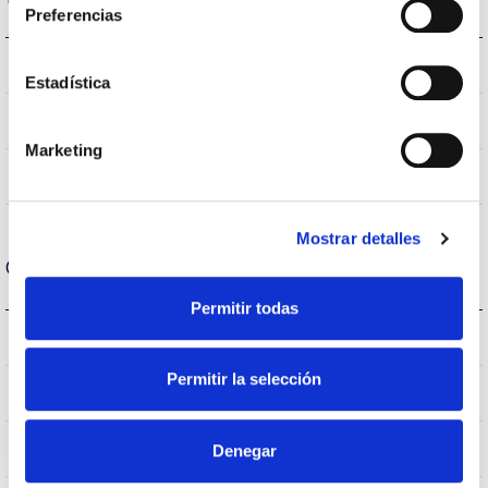
Preferencias
4000K
Temperatura de cor
Estadística
70
CRI Índice de repr. cromática
Marketing
VA00K0M
Óptica
Mostrar detalles
Carcaça e Acabamento
Permitir todas
IK09
IK Proteção contra impactos
Permitir la selección
IP66
Índice de estanqueidade IP
–
Denegar
Intensidade (A)