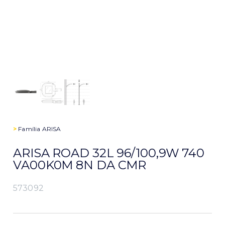
>
Família
ARISA
ARISA ROAD 32L 96/100,9W 740
VA00K0M 8N DA CMR
573092