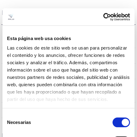
Dimensões e montagem
Resistência ao
0,072m2
Esta página web usa cookies
vento
Las cookies de este sitio web se usan para personalizar
0.0068Kg
el contenido y los anuncios, ofrecer funciones de redes
Peso
sociales y analizar el tráfico. Además, compartimos
información sobre el uso que haga del sitio web con
670x468x107mm
Dimensão
nuestros partners de redes sociales, publicidad y análisis
web, quienes pueden combinarla con otra información
MONTAJE EN BACULO,MONTAJE
Posição de
que les haya proporcionado o que hayan recopilado a
EN POSTE
montagem
partir del uso que haya hecho de sus servicios.
NÃO
Junção
Selección
Necesarias
de
consentimiento
Dados ópticos