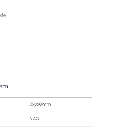
úde
gem
0x0x0mm
NÃO