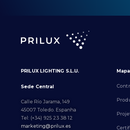
PRILUX LIGHTING S.L.U.
Mapa 
Contr
Sede Central
Produ
Calle Río Jarama, 149
45007 Toledo. Espanha
Proje
Tel: (+34) 925 23 38 12
marketing@prilux.es
Certi