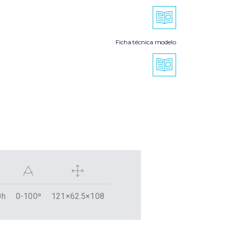
Ficha técnica modelo
0h
0-100º
121×62.5×108