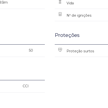
85lm
Vida
Nº de ignições
Proteções
50
Proteção surtos
CCI