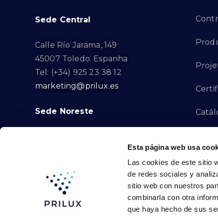
Contr
Sede Central
Produ
Calle Río Jarama, 149
45007 Toledo. Espanha
Proje
Tel: (+34) 925 23 38 12
marketing@prilux.es
Certi
Sede Noreste
Catál
Proye
Calle Del Torrent Fondo, s/n
Esta página web usa cook
08791. Sant Llorenç d’Hortons.
Canal
Las cookies de este sitio 
Barcelona. Espanha
de redes sociales y analiz
Tel: (+34) 93 719 23 29
Cont
sitio web con nuestros par
marketing@prilux.es
combinarla con otra inform
que haya hecho de sus ser