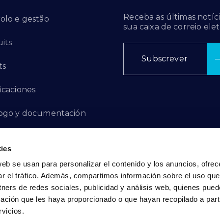
Receba as últimas notíci
olo e gestão
sua caixa de correio elet
its
Subscrever
ts
ficaciones
ogo y documentación
ctos de innovación
ies
 de denuncias
web se usan para personalizar el contenido y los anuncios, ofrec
ar el tráfico. Además, compartimos información sobre el uso que
act
tners de redes sociales, publicidad y análisis web, quienes pue
ación que les haya proporcionado o que hayan recopilado a parti
vicios.