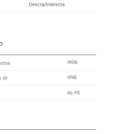
Directa/Indirecta
o
IK06
actos
IP65
e IP
AL-FE