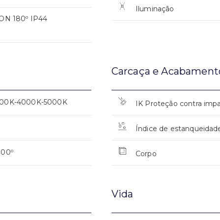
Iluminação
N 180º IP44
Carcaça e Acabament
00K-4000K-5000K
IK Proteção contra imp
0
Índice de estanqueidad
100º
Corpo
Vida