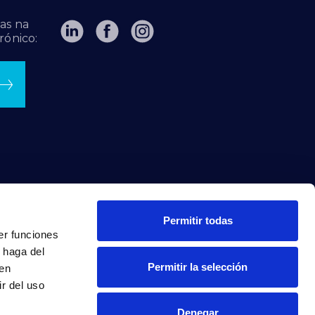
as na
rónico:
Permitir todas
er funciones
 haga del
Permitir la selección
den
r del uso
Denegar