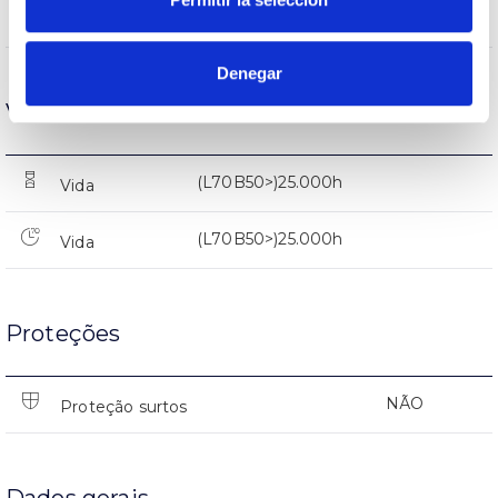
2157lm
Fluxo (lm)
Denegar
Vida
(L70B50>)25.000h
Vida
(L70B50>)25.000h
Vida
Proteções
NÃO
Proteção surtos
Dados gerais