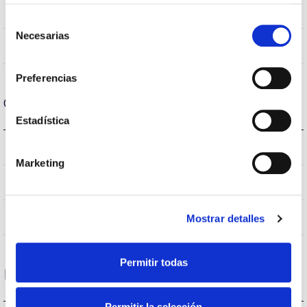
80
CRI Índice de repr. cromática
Selección
Necesarias
de
120
Angulo de abertura
consentimiento
Preferencias
Carcaça e Acabamento
Estadística
IP20
Índice de estanqueidade IP
Marketing
Branco
Cor do corpo
PC
Corpo
Mostrar detalles
Permitir todas
Desempenho
Permitir la selección