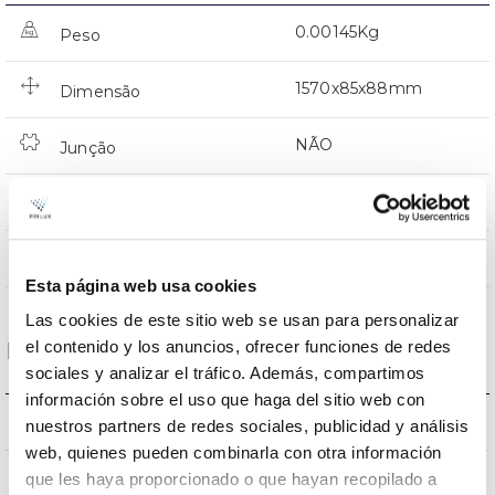
0.00145Kg
Peso
1570x85x88mm
Dimensão
NÃO
Junção
No incluida
Fonte de energia
Directa
Iluminação
Esta página web usa cookies
Las cookies de este sitio web se usan para personalizar
el contenido y los anuncios, ofrecer funciones de redes
Dados ópticos
sociales y analizar el tráfico. Además, compartimos
información sobre el uso que haga del sitio web con
3000K
Temperatura de cor
nuestros partners de redes sociales, publicidad y análisis
web, quienes pueden combinarla con otra información
80
que les haya proporcionado o que hayan recopilado a
CRI Índice de repr. cromática