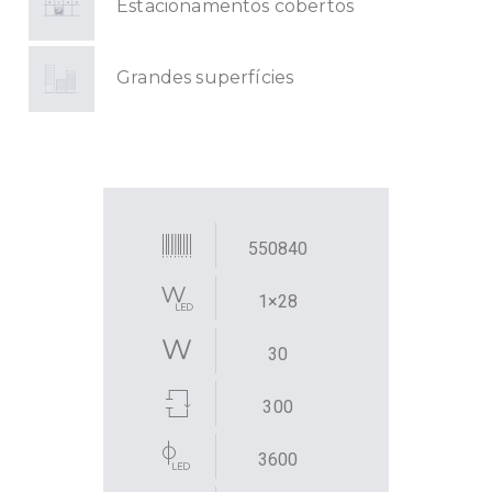
Estacionamentos cobertos
Grandes superfícies
550840
1×28
30
300
3600