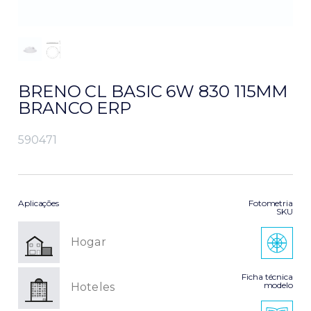
BRENO CL BASIC 6W 830 115MM
BRANCO ERP
590471
Aplicações
Fotometria
SKU
Hogar
Ficha técnica
modelo
Hoteles