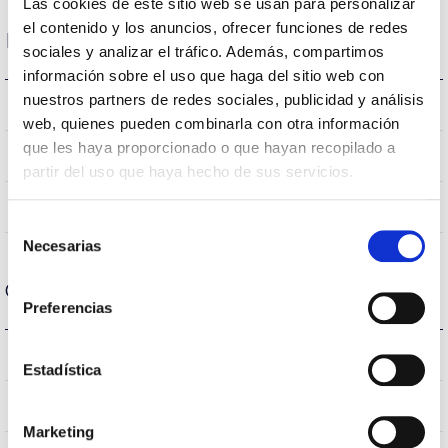
Las cookies de este sitio web se usan para personalizar
el contenido y los anuncios, ofrecer funciones de redes
Dados ópticos
sociales y analizar el tráfico. Además, compartimos
información sobre el uso que haga del sitio web con
nuestros partners de redes sociales, publicidad y análisis
3.000K
Temperatura de cor
web, quienes pueden combinarla con otra información
que les haya proporcionado o que hayan recopilado a
>80
CRI Índice de repr. cromática
partir del uso que haya hecho de sus servicios.
120
Angulo de abertura
Selección
Necesarias
de
consentimiento
Carcaça e Acabamento
Preferencias
{0}
IK Proteção contra impactos
Estadística
Blanco
Cor do corpo
Marketing