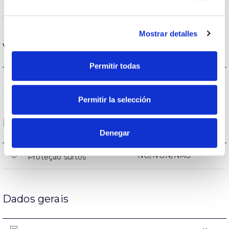
PC
Corpo
Mostrar detalles
Vida
Permitir todas
(L70B50>) 25.000h
Vida
Permitir la selección
Proteções
Denegar
NO/NON/NÃO
Proteção surtos
Dados gerais