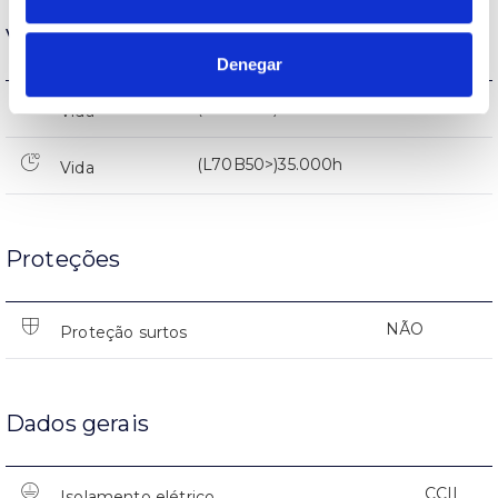
Vida
Denegar
(L70B50>)35.000h
Vida
(L70B50>)35.000h
Vida
Proteções
NÃO
Proteção surtos
Dados gerais
CCII
Isolamento elétrico