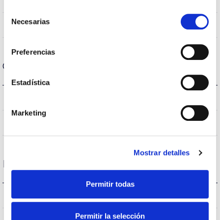
CRI Índice de repr. cromática
Selección
Necesarias
de
120
Angulo de abertura
consentimiento
Preferencias
Carcaça e Acabamento
Estadística
IP20
Índice de estanqueidade IP
Marketing
AL
Corpo
Mostrar detalles
Desempenho
Permitir todas
929lm
Fluxo (lm)
Permitir la selección