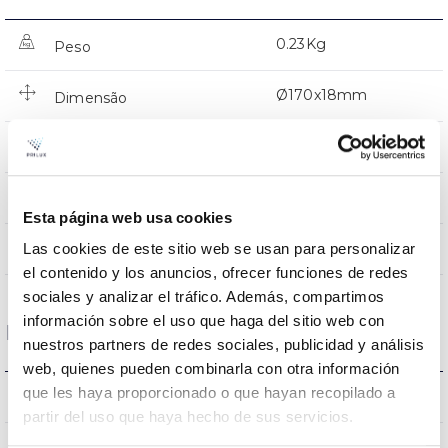
0.23Kg
Peso
Ø170x18mm
Dimensão
Tecto de encastrar
Posição de montagem
NÃO
Junção
Esta página web usa cookies
Directa
Las cookies de este sitio web se usan para personalizar
Iluminação
el contenido y los anuncios, ofrecer funciones de redes
sociales y analizar el tráfico. Además, compartimos
información sobre el uso que haga del sitio web con
Dados ópticos
nuestros partners de redes sociales, publicidad y análisis
web, quienes pueden combinarla con otra información
que les haya proporcionado o que hayan recopilado a
3000K
Temperatura de cor
partir del uso que haya hecho de sus servicios.
80