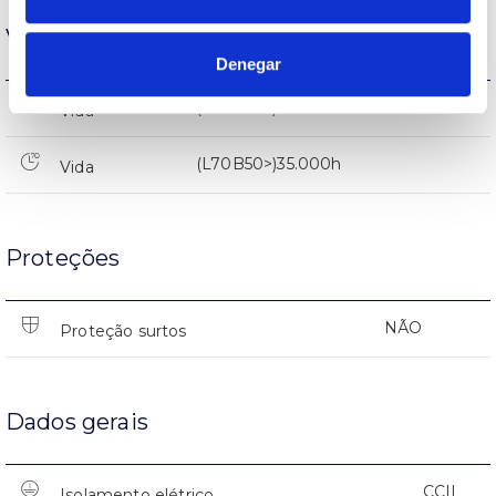
Vida
Denegar
(L70B50>)35.000h
Vida
(L70B50>)35.000h
Vida
Proteções
NÃO
Proteção surtos
Dados gerais
CCII
Isolamento elétrico