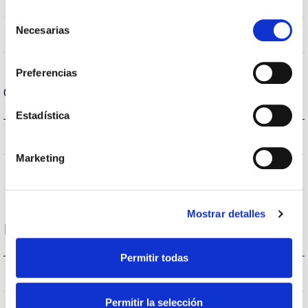
CRI Índice de repr. cromática
Selección
Necesarias
de
120
Angulo de abertura
consentimiento
Preferencias
Carcaça e Acabamento
Estadística
IP20
Índice de estanqueidade IP
Marketing
AL
Corpo
Mostrar detalles
Desempenho
Permitir todas
1385lm
Fluxo (lm)
Permitir la selección