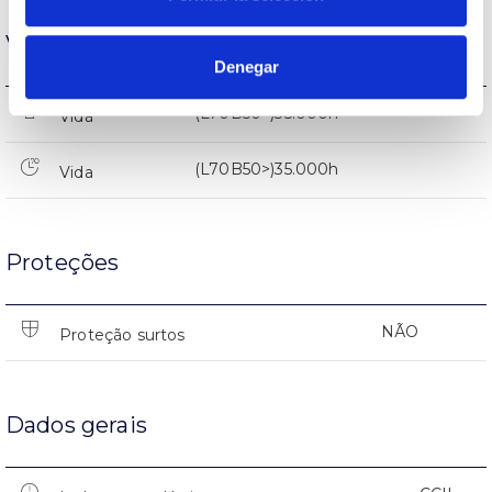
Vida
Denegar
(L70B50>)35.000h
Vida
(L70B50>)35.000h
Vida
Proteções
NÃO
Proteção surtos
Dados gerais