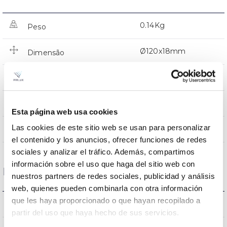
0.14Kg
Peso
Ø120x18mm
Dimensão
Tecto de encastrar
Posição de montagem
NÃO
Junção
Esta página web usa cookies
Las cookies de este sitio web se usan para personalizar
Directa
Iluminação
el contenido y los anuncios, ofrecer funciones de redes
sociales y analizar el tráfico. Además, compartimos
información sobre el uso que haga del sitio web con
Dados ópticos
nuestros partners de redes sociales, publicidad y análisis
web, quienes pueden combinarla con otra información
que les haya proporcionado o que hayan recopilado a
3000K
Temperatura de cor
partir del uso que haya hecho de sus servicios.