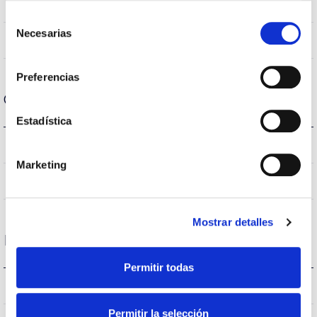
80
CRI Índice de repr. cromática
Selección
Necesarias
de
120
Angulo de abertura
consentimiento
Preferencias
Carcaça e Acabamento
Estadística
IP20
Índice de estanqueidade IP
Marketing
AL
Corpo
Mostrar detalles
Desempenho
Permitir todas
511lm
Fluxo (lm)
Permitir la selección