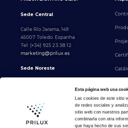
Contr
Sede Central
Produ
Calle Río Jarama, 149
45007 Toledo. Espanha
Proje
Tel: (+34) 925 23 38 12
marketing@prilux.es
Certi
Sede Noreste
Catál
Proye
Calle Del Torrent Fondo, s/n
Esta página web usa cook
08791. Sant Llorenç d’Hortons.
Canal
Las cookies de este sitio 
Barcelona. Espanha
de redes sociales y analiz
Tel: (+34) 93 719 23 29
Cont
sitio web con nuestros par
marketing@prilux.es
combinarla con otra inform
que haya hecho de sus ser