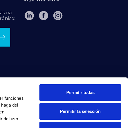
as na
rónico:
Permitir todas
er funciones
 haga del
Permitir la selección
den
r del uso