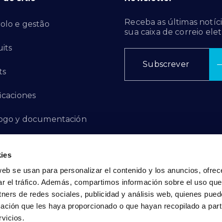
Receba as últimas notíci
olo e gestão
sua caixa de correio elet
its
Subscrever
ts
ficaciones
ogo y documentación
ctos de innovación
ies
 de denuncias
web se usan para personalizar el contenido y los anuncios, ofrec
ar el tráfico. Además, compartimos información sobre el uso que
act
tners de redes sociales, publicidad y análisis web, quienes pue
ación que les haya proporcionado o que hayan recopilado a parti
vicios.