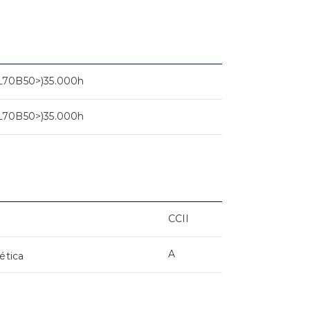
L70B50>)35.000h
L70B50>)35.000h
CCII
A
ética