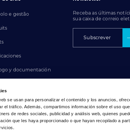
Receba as últimas notíci
olo e gestão
sua caixa de correio elet
its
Subscrever
ts
ficaciones
ogo y documentación
ctos de innovación
ies
 de denuncias
web se usan para personalizar el contenido y los anuncios, ofrec
ar el tráfico. Además, compartimos información sobre el uso que
act
tners de redes sociales, publicidad y análisis web, quienes pue
ación que les haya proporcionado o que hayan recopilado a parti
vicios.