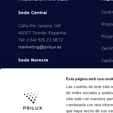
Contr
Sede Central
Produ
Calle Río Jarama, 149
45007 Toledo. Espanha
Proje
Tel: (+34) 925 23 38 12
marketing@prilux.es
Certi
Sede Noreste
Catál
Proye
Calle Del Torrent Fondo, s/n
Esta página web usa cook
08791. Sant Llorenç d’Hortons.
Canal
Las cookies de este sitio 
Barcelona. Espanha
de redes sociales y analiz
Tel: (+34) 93 719 23 29
Cont
sitio web con nuestros par
marketing@prilux.es
combinarla con otra inform
que haya hecho de sus ser