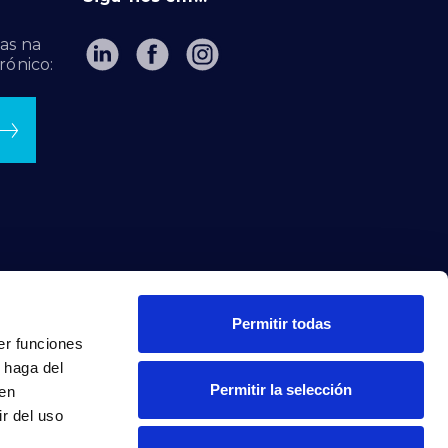
as na
rónico:
Permitir todas
er funciones
 haga del
Permitir la selección
den
r del uso