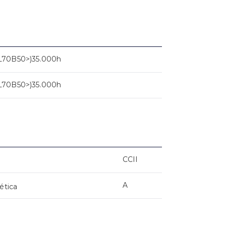
L70B50>)35.000h
L70B50>)35.000h
CCII
A
ética