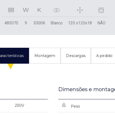
483070
9
3000K
Blanco
120 x120x18
NÃO
aracterísticas
Montagem
Descargas
A pedido
Dimensões e monta
230V
Peso