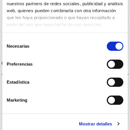
CRI Índice de repr.
nuestros partners de redes sociales, publicidad y análisis
80
cromática
web, quienes pueden combinarla con otra información
que les haya proporcionado o que hayan recopilado a
120
partir del uso que haya hecho de sus servicios.
Angulo de abertura
NO
UGR
Selección
Necesarias
de
consentimiento
Carcaça e Acabamento
Preferencias
IP20
Estadística
Índice de estanqueidade IP
IP40
Intensidade (A)
Marketing
GRIS
Cor do corpo
Mostrar detalles
AL
Corpo