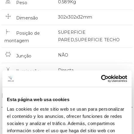
0.589Kg
Peso
302x302x32mm
Dimensão
SUPERFICIE
Posição de
PARED,SUPERFICIE TECHO
montagem
NÃO
Junção
Directa
Iluminação
Dados ópticos
Esta página web usa cookies
Las cookies de este sitio web se usan para personalizar
3000K-4000K-
el contenido y los anuncios, ofrecer funciones de redes
Temperatura de cor
6500K
sociales y analizar el tráfico. Además, compartimos
información sobre el uso que haga del sitio web con