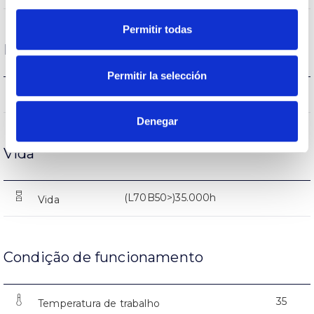
Permitir todas
Desempenho
Permitir la selección
2385-2405-2415lm
Fluxo (lm)
Denegar
Vida
(L70B50>)35.000h
Vida
Condição de funcionamento
35
Temperatura de trabalho