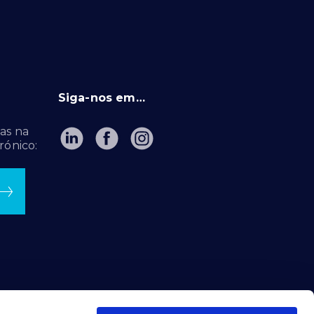
Siga-nos em…
as na
rónico: