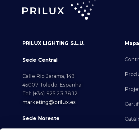
PRILUX LIGHTING S.L.U.
Mapa 
Contr
Sede Central
Produ
Calle Río Jarama, 149
45007 Toledo. Espanha
Proje
Tel: (+34) 925 23 38 12
marketing@prilux.es
Certi
Sede Noreste
Catál
Proye
Calle Del Torrent Fondo, s/n