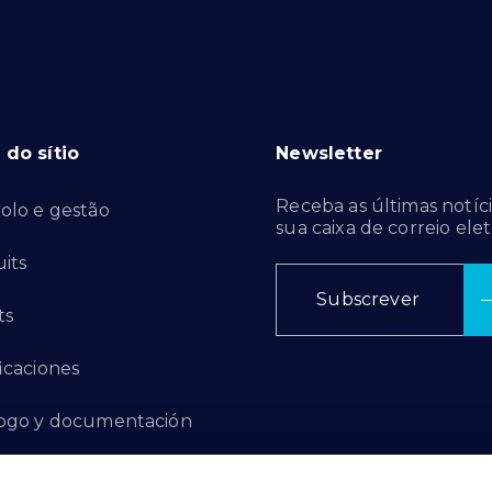
do sítio
Newsletter
Receba as últimas notíci
olo e gestão
sua caixa de correio elet
its
Subscrever
ts
ficaciones
ogo y documentación
ctos de innovación