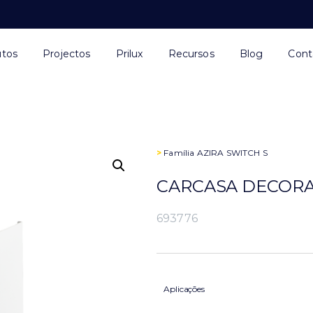
utos
Projectos
Prilux
Recursos
Blog
Cont
>
Família
AZIRA SWITCH S
CARCASA DECORAT
693776
Aplicações