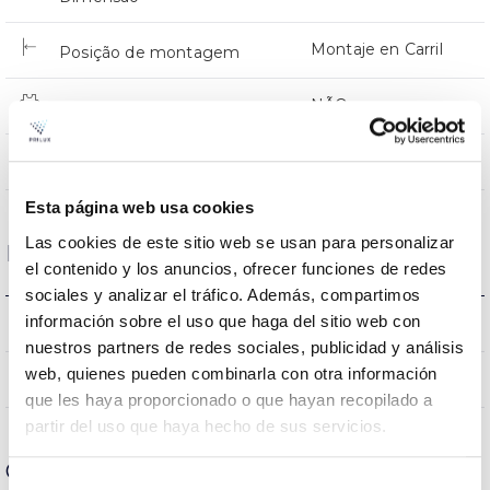
Montaje en Carril
Posição de montagem
NÃO
Junção
Directa
Iluminação
Esta página web usa cookies
Las cookies de este sitio web se usan para personalizar
Dados ópticos
el contenido y los anuncios, ofrecer funciones de redes
sociales y analizar el tráfico. Además, compartimos
información sobre el uso que haga del sitio web con
4000K
Temperatura de cor
nuestros partners de redes sociales, publicidad y análisis
web, quienes pueden combinarla con otra información
90
CRI Índice de repr. cromática
que les haya proporcionado o que hayan recopilado a
partir del uso que haya hecho de sus servicios.
Carcaça e Acabamento
Selección