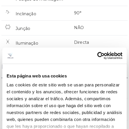
90°
Inclinação
NÃO
Junção
Directa
Iluminação
Dados ópticos
Esta página web usa cookies
2700K-3000K-
Las cookies de este sitio web se usan para personalizar
Temperatura de cor
4000K
el contenido y los anuncios, ofrecer funciones de redes
sociales y analizar el tráfico. Además, compartimos
información sobre el uso que haga del sitio web con
CRI Índice de repr.
90
nuestros partners de redes sociales, publicidad y análisis
cromática
web, quienes pueden combinarla con otra información
que les haya proporcionado o que hayan recopilado a
20-60
Angulo de abertura