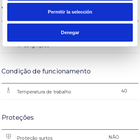
Vida
Permitir la selección
(L70B50>)50.000h
Vida
Denegar
25000
Nº de ignições
Condição de funcionamento
40
Temperatura de trabalho
Proteções
NÃO
Proteção surtos