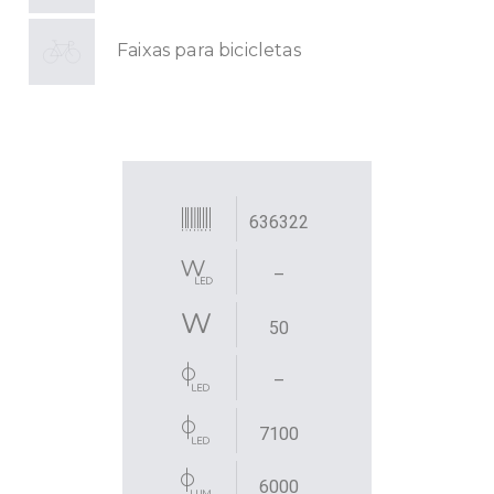
Faixas para bicicletas
636322
–
50
–
7100
6000