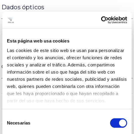
Dados ópticos
4000K
Temperatura de cor
Esta página web usa cookies
70
CRI Índice de repr. cromática
Las cookies de este sitio web se usan para personalizar
el contenido y los anuncios, ofrecer funciones de redes
sociales y analizar el tráfico. Además, compartimos
Carcaça e Acabamento
información sobre el uso que haga del sitio web con
nuestros partners de redes sociales, publicidad y análisis
IK08
web, quienes pueden combinarla con otra información
IK Proteção contra impactos
que les haya proporcionado o que hayan recopilado a
partir del uso que haya hecho de sus servicios.
IP66
Índice de estanqueidade IP
9007
Selección
Cor do corpo
Necesarias
de
consentimiento
AL iap
Corpo