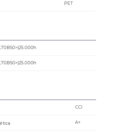
PET
L70B50>)25.000h
L70B50>)25.000h
CCI
A+
ética