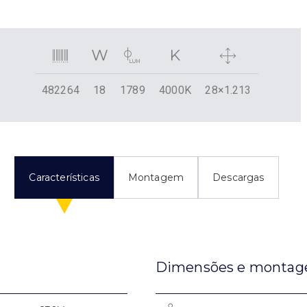
482264
18
1789
4000K
28×1.213
Características
Montagem
Descargas
Dimensões e monta