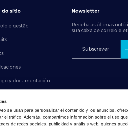
do sítio
Newsletter
Receba as últimas notíci
olo e gestão
sua caixa de correio elet
its
Subscrever
ts
ficaciones
ogo y documentación
ctos de innovación
ies
 de denuncias
web se usan para personalizar el contenido y los anuncios, ofrec
ar el tráfico. Además, compartimos información sobre el uso que
act
tners de redes sociales, publicidad y análisis web, quienes pue