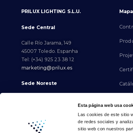
PRILUX LIGHTING S.L.U.
Mapa 
Contr
Sede Central
Produ
Calle Río Jarama, 149
45007 Toledo. Espanha
Proje
Tel: (+34) 925 23 38 12
marketing@prilux.es
Certi
Sede Noreste
Catál
Proye
Calle Del Torrent Fondo, s/n
Esta página web usa cook
08791. Sant Llorenç d’Hortons.
Canal
Las cookies de este sitio 
Barcelona. Espanha
de redes sociales y analiz
Tel: (+34) 93 719 23 29
Cont
sitio web con nuestros par
marketing@prilux.es