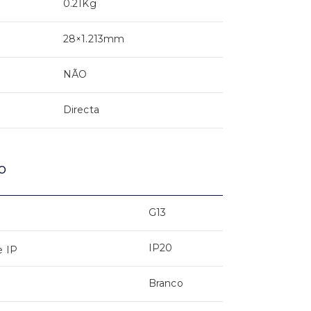
0.21Kg
28×1.213mm
NÃO
Directa
o
G13
IP20
e IP
Branco