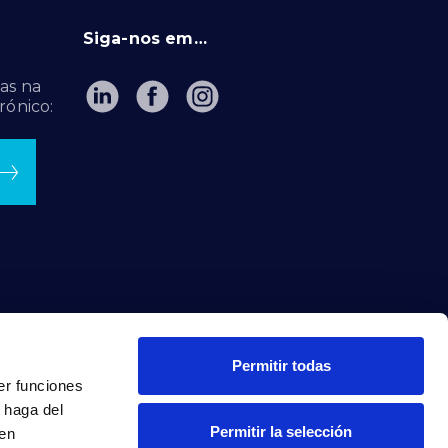
Siga-nos em…
as na
rónico:
Permitir todas
er funciones
 haga del
Permitir la selección
den