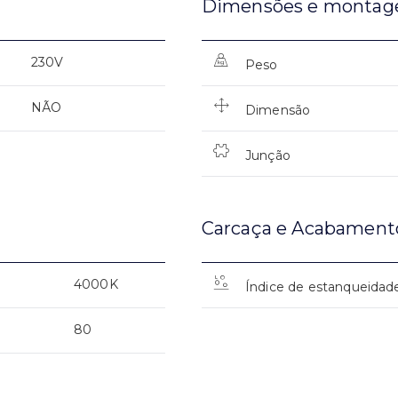
Dimensões e monta
230V
Peso
NÃO
Dimensão
Junção
Carcaça e Acabament
4000K
Índice de estanqueidad
80