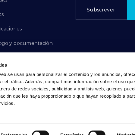
Subscrever
ts
ficaciones
ogo y documentación
ctos de innovación
ies
 de denuncias
web se usan para personalizar el contenido y los anuncios, ofrec
ar el tráfico. Además, compartimos información sobre el uso que
act
tners de redes sociales, publicidad y análisis web, quienes pue
ación que les haya proporcionado o que hayan recopilado a parti
vicios.
Política de privacidade
|
Política de cookies