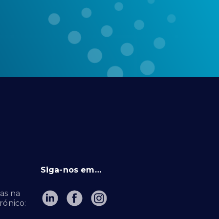
Siga-nos em…
as na
rónico: