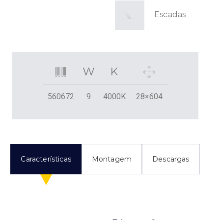
Escadas
560672
9
4000K
28×604
Características
Montagem
Descargas