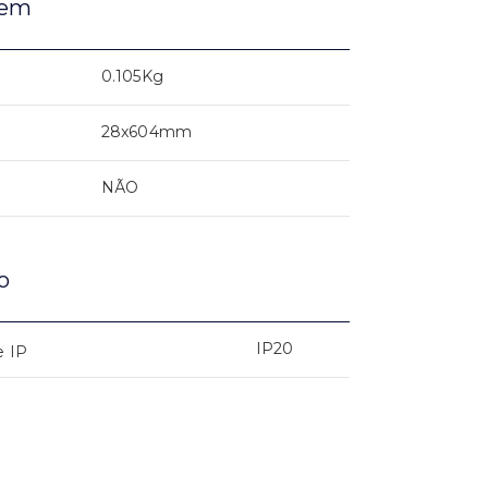
gem
0.105Kg
28x604mm
NÃO
o
IP20
e IP