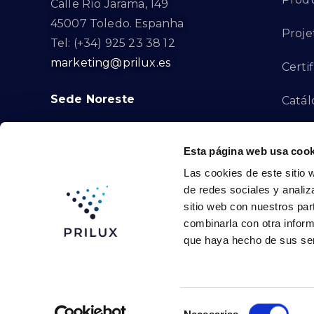
Calle Río Jarama, 149
45007 Toledo. Espanha
Proje
Tel: (+34) 925 23 38 12
marketing@prilux.es
Certi
Sede Noreste
Catál
Proye
Calle Del Torrent Fondo, s/n
Esta página web usa cook
08791. Sant Llorenç d’Hortons.
Canal
Las cookies de este sitio 
Barcelona. Espanha
de redes sociales y analiz
Tel: (+34) 93 719 23 29
Cont
sitio web con nuestros par
marketing@prilux.es
combinarla con otra inform
que haya hecho de sus ser
Prilux Lighting © 2024
Selección