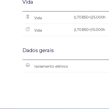
Vida
(L70B50>)25.000h
Vida
(L70B50>)15.000h
Vida
Dados gerais
Isolamento elétrico