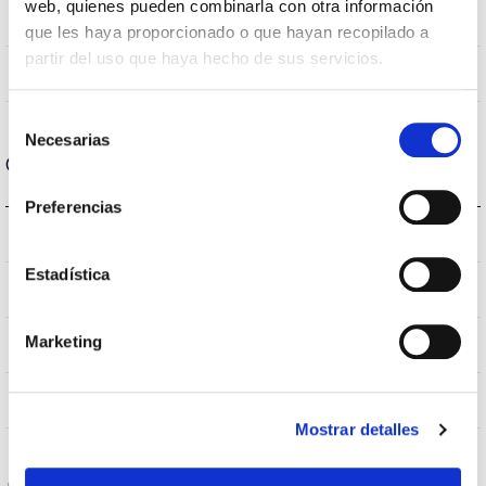
web, quienes pueden combinarla con otra información
80
CRI Índice de repr. cromática
que les haya proporcionado o que hayan recopilado a
partir del uso que haya hecho de sus servicios.
110
Angulo de abertura
Selección
Necesarias
de
Carcaça e Acabamento
consentimiento
Preferencias
E14
Tipo de casquilho
Estadística
IP20
Índice de estanqueidade IP
Marketing
Cinzento
Cor do corpo
PC
Corpo
Mostrar detalles