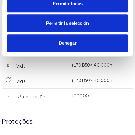
Desempenho
Permitir todas
477lm
Fluxo (lm)
Permitir la selección
Denegar
Vida
(L70B50>)40.000h
Vida
(L70B50>)40.000h
Vida
100000
Nº de ignições
Proteções