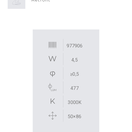
977906
4,5
≥0,5
477
3000K
50×86