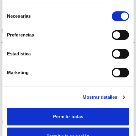
280
Angulo de abertura
Selección
Necesarias
de
consentimiento
Carcaça e Acabamento
Preferencias
E27
Tipo de casquilho
Estadística
IP20
Índice de estanqueidade IP
Marketing
–
Intensidade (A)
Transparente
Mostrar detalles
Cor do corpo
Permitir todas
Desempenho