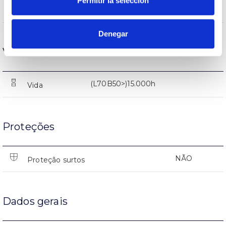
Permitir la selección
760lm
Fluxo (lm)
Denegar
Vida
(L70B50>)15.000h
Vida
Proteções
NÃO
Proteção surtos
Dados gerais