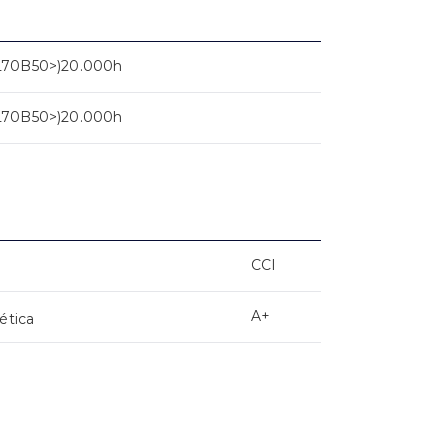
L70B50>)20.000h
L70B50>)20.000h
CCI
A+
ética