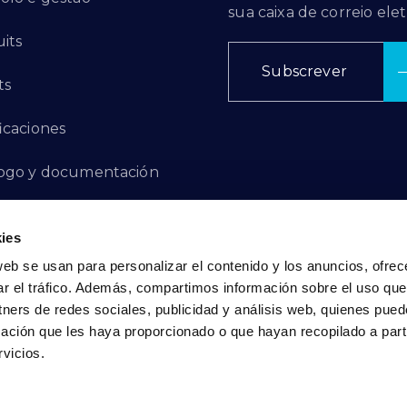
sua caixa de correio elet
its
Subscrever
ts
ficaciones
ogo y documentación
ctos de innovación
ies
 de denuncias
web se usan para personalizar el contenido y los anuncios, ofrec
ar el tráfico. Además, compartimos información sobre el uso que
act
tners de redes sociales, publicidad y análisis web, quienes pue
ación que les haya proporcionado o que hayan recopilado a parti
vicios.
Política de privacidade
|
Política de cookies