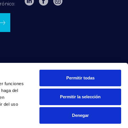
rónico:
Permitir todas
er funciones
 haga del
Permitir la selección
den
r del uso
Denegar
INTRANET