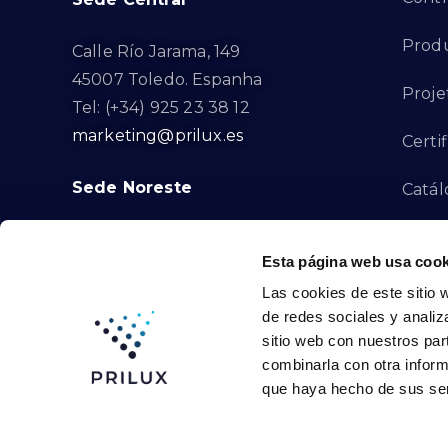
Produ
Calle Río Jarama, 149
45007 Toledo. Espanha
Proje
Tel: (+34) 925 23 38 12
marketing@prilux.es
Certi
Sede Noreste
Catál
Proye
Calle Del Torrent Fondo, s/n
Esta página web usa cook
08791. Sant Llorenç d’Hortons.
Canal
Las cookies de este sitio 
Barcelona. Espanha
de redes sociales y analiz
Tel: (+34) 93 719 23 29
Cont
sitio web con nuestros par
marketing@prilux.es
combinarla con otra inform
que haya hecho de sus ser
Prilux Lighting © 2024