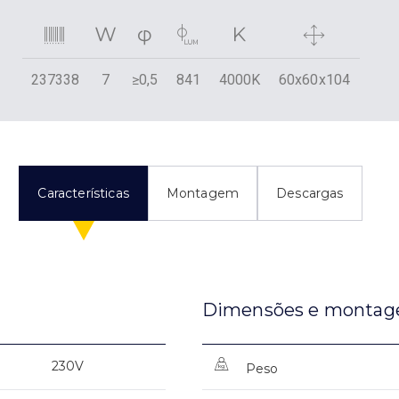
237338
7
≥0,5
841
4000K
60x60x104
Características
Montagem
Descargas
Dimensões e monta
230V
Peso