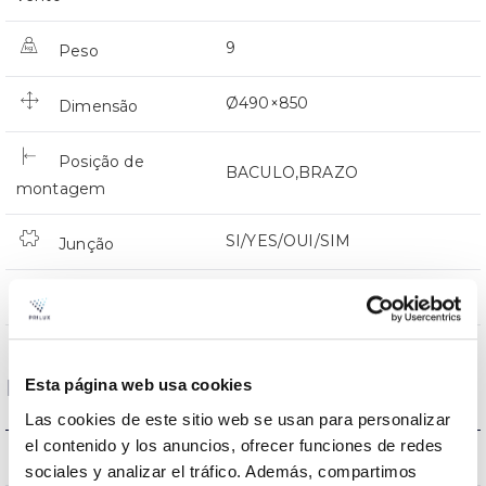
9
Peso
Ø490×850
Dimensão
Posição de
BACULO,BRAZO
montagem
SI/YES/OUI/SIM
Junção
Directa
Iluminação
Dados ópticos
Esta página web usa cookies
Las cookies de este sitio web se usan para personalizar
el contenido y los anuncios, ofrecer funciones de redes
4000k
Temperatura de cor
sociales y analizar el tráfico. Además, compartimos