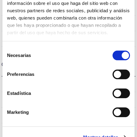
información sobre el uso que haga del sitio web con
>70
CRI Índice de repr. cromática
nuestros partners de redes sociales, publicidad y análisis
web, quienes pueden combinarla con otra información
VA
Óptica
que les haya proporcionado o que hayan recopilado a
partir del uso que haya hecho de sus servicios.
1.3
Fluxo Hemisférico Superior
Selección
Necesarias
de
Carcaça e Acabamento
consentimiento
Preferencias
8
IK Proteção contra impactos
Estadística
67
Índice de estanqueidade IP
Marketing
9005
Cor do corpo
AL iap
Corpo