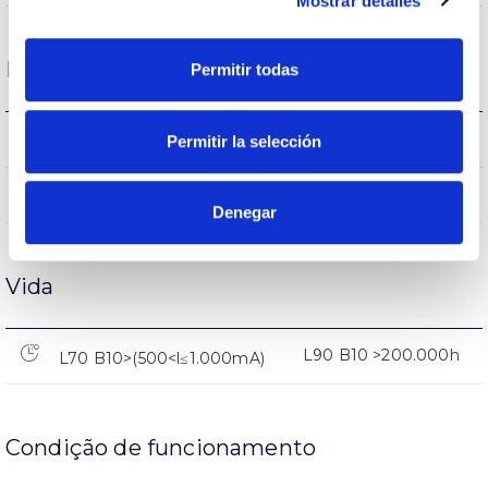
Mostrar detalles
Desempenho
Permitir todas
2126
Permitir la selección
Fluxo (lm)
77
Rendimento
Denegar
Vida
L90 B10 >200.000h
L70 B10>(500<l≤1.000mA)
Condição de funcionamento