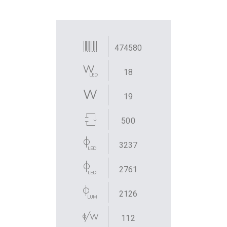
474580
18
19
500
3237
2761
2126
112