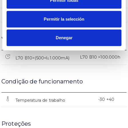
68108
Permitir todas
Fluxo (lm)
87
Rendimento
Permitir la selección
Denegar
Vida
L70 B10 >100.000h
L70 B10>(500<l≤1.000mA)
Condição de funcionamento
-30 +40
Temperatura de trabalho
Proteções