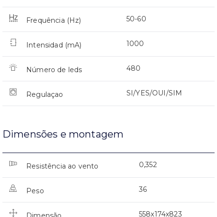
50-60
Frequência (Hz)
1000
Intensidad (mA)
480
Número de leds
SI/YES/OUI/SIM
Regulaçao
Dimensões e montagem
0,352
Resistência ao vento
36
Peso
558x174x823
Dimensão