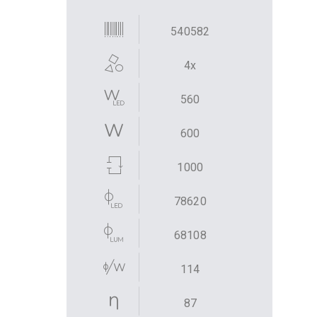
540582
4x
560
600
1000
78620
68108
114
87