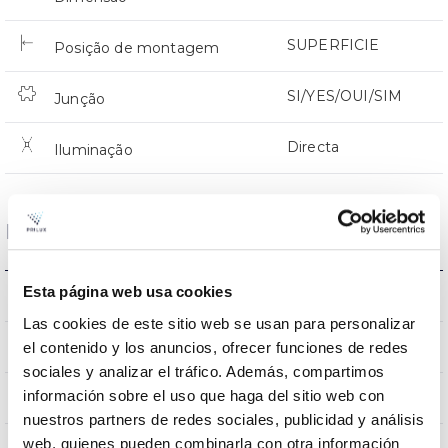
SUPERFICIE
Posição de montagem
SI/YES/OUI/SIM
Junção
Directa
Iluminação
Dados ópticos
Esta página web usa cookies
4000k
Temperatura de cor
Las cookies de este sitio web se usan para personalizar
≥80
el contenido y los anuncios, ofrecer funciones de redes
CRI Índice de repr. cromática
sociales y analizar el tráfico. Además, compartimos
información sobre el uso que haga del sitio web con
PC S-055
Óptica
nuestros partners de redes sociales, publicidad y análisis
web, quienes pueden combinarla con otra información