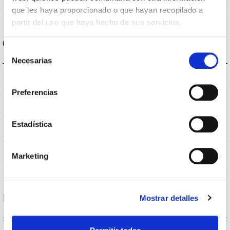
55
Angulo de abertura
que les haya proporcionado o que hayan recopilado a
partir del uso que haya hecho de sus servicios.
Carcaça e Acabamento
Selección
Necesarias
de
consentimiento
10
IK Proteção contra impactos
Preferencias
66
Índice de estanqueidade IP
Estadística
9007
Cor do corpo
AL iap
Corpo
Marketing
Desempenho
Mostrar detalles