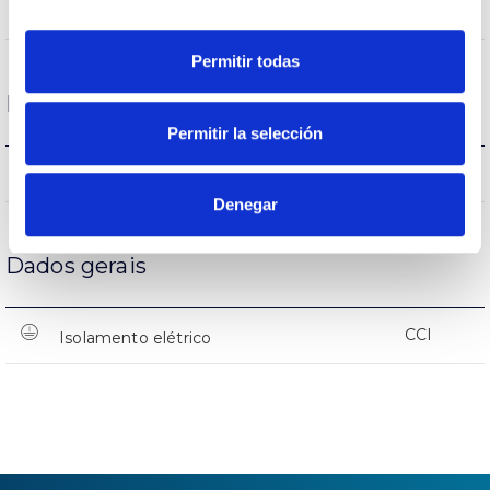
(L70B50>)40.000h
Vida
Permitir todas
Proteções
Permitir la selección
NÃO
Proteção surtos
Denegar
Dados gerais
CCI
Isolamento elétrico