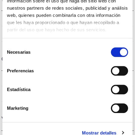
información sobre el uso que haga del sitio web con
nuestros partners de redes sociales, publicidad y análisis
web, quienes pueden combinarla con otra información
4000K
Temperatura de cor
que les haya proporcionado o que hayan recopilado a
partir del uso que haya hecho de sus servicios.
80
CRI Índice de repr. cromática
Selección
Necesarias
de
Carcaça e Acabamento
consentimiento
Preferencias
IP20
Índice de estanqueidade IP
Estadística
–
Intensidade (A)
Marketing
Vida
Mostrar detalles