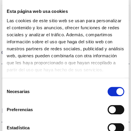
Esta página web usa cookies
>80
CRI Índice de repr. cromática
Las cookies de este sitio web se usan para personalizar
el contenido y los anuncios, ofrecer funciones de redes
30
Ángulo de apertura
sociales y analizar el tráfico. Además, compartimos
información sobre el uso que haga del sitio web con
nuestros partners de redes sociales, publicidad y análisis
Carcasa y Acabado
web, quienes pueden combinarla con otra información
que les haya proporcionado o que hayan recopilado a
partir del uso que haya hecho de sus servicios.
G53
Casquillo
Selección
IP20
IP Índice de estanqueidad
Necesarias
de
consentimiento
Preferencias
Rendimiento
Estadística
864lm
Flujo luminoso (lm)