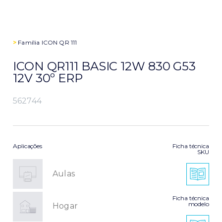
>
Família
ICON QR 111
ICON QR111 BASIC 12W 830 G53
12V 30º ERP
562744
Aplicações
Ficha técnica
SKU
Aulas
Ficha técnica
modelo
Hogar