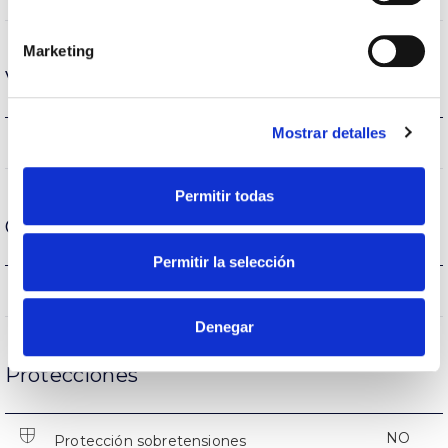
Marketing
Vida
Mostrar detalles
(L70B50>) 30.000h
Vida útil
Permitir todas
Condiciones de funcionamiento
Permitir la selección
-5ºC~+35 ºC
Temp. de funcionamiento
Denegar
Protecciones
NO
Protección sobretensiones