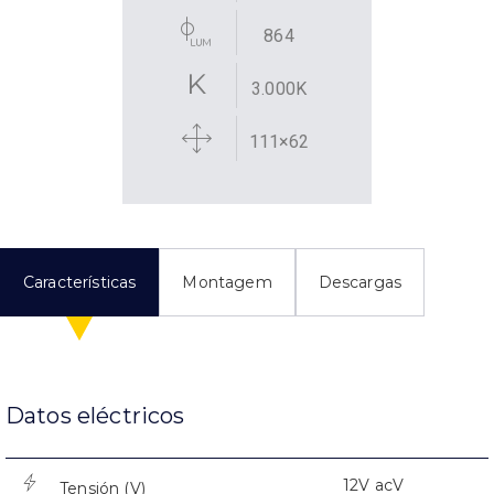
864
3.000K
111×62
Características
Montagem
Descargas
Datos eléctricos
12V acV
Tensión (V)